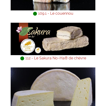
⬤
109.1 - Le couennou
⬤
112 - Le Sakura No~Ha® de chèvre