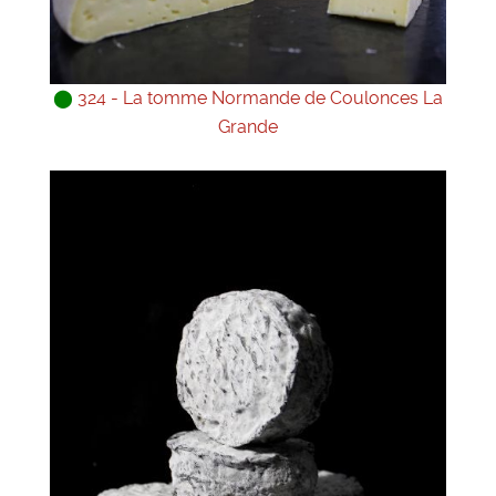
⬤
324 - La tomme Normande de Coulonces La
Grande