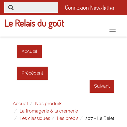
Connexion
Newsletter
Le Relais du goût
Toggle
naviga
Accueil
Précédent
Suivant
Accueil
Nos produits
La fromagerie & la crémerie
Les classiques
Les brebis
207 - Le Belet