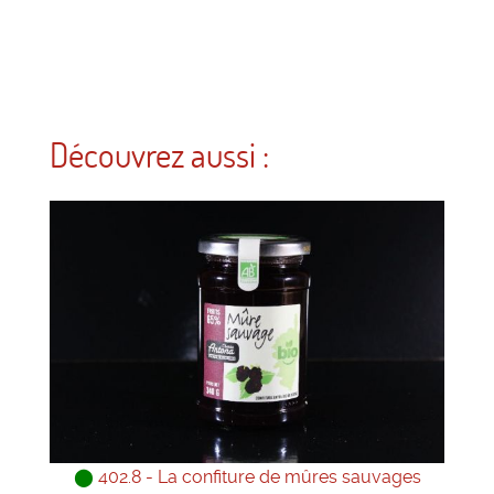
Découvrez aussi :
⬤
402.8 - La confiture de mûres sauvages