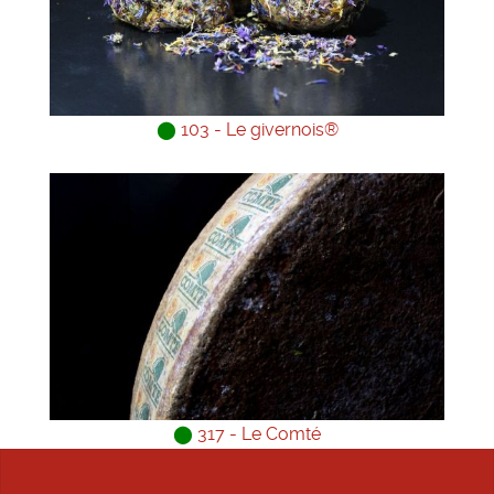
⬤
103 - Le givernois®
⬤
317 - Le Comté