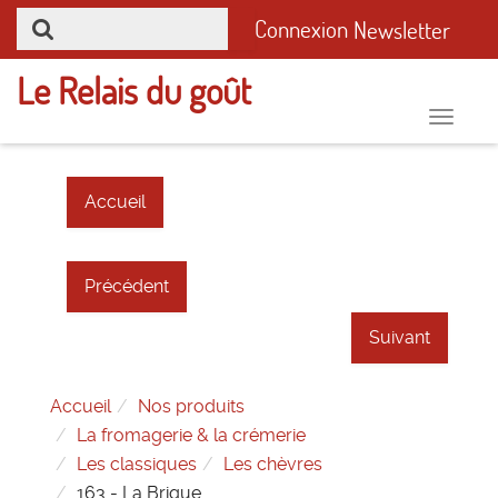
Connexion
Newsletter
Le Relais du goût
Toggle
naviga
Accueil
Précédent
Suivant
Accueil
Nos produits
La fromagerie & la crémerie
Les classiques
Les chèvres
163 - La Brique