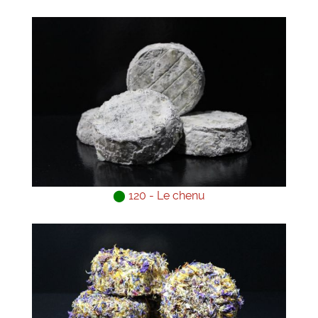
⬤
120 - Le chenu