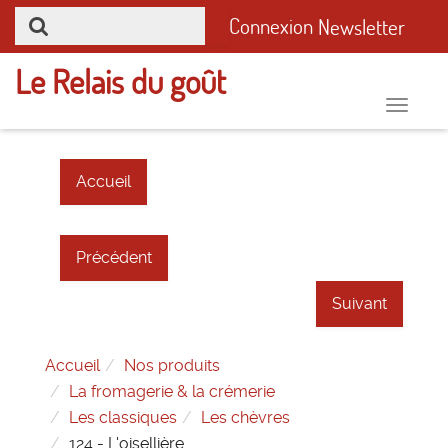
Connexion
Newsletter
Le Relais du goût
Toggle
naviga
Accueil
Précédent
Suivant
Accueil
Nos produits
La fromagerie & la crémerie
Les classiques
Les chèvres
124 - L'oisellière