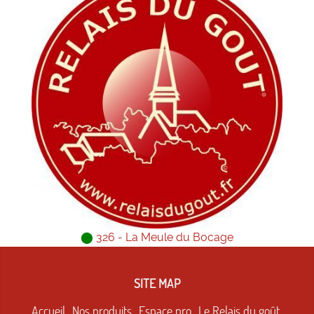
⬤
326 - La Meule du Bocage
SITE MAP
Accueil
Nos produits
Espace pro
Le Relais du goût