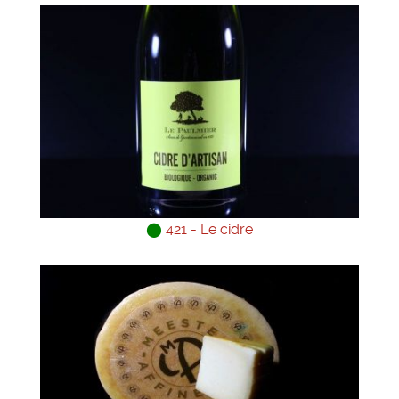
⬤
421 - Le cidre