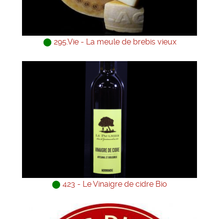
⬤
295.Vie - La meule de brebis vieux
⬤
423 - Le Vinaigre de cidre Bio