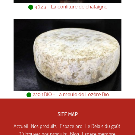
⬤
402.3 - La confiture de châtaigne
⬤
220.1BIO - La meule de Lozère Bio
SITE MAP
Accueil
Nos produits
Espace pro
Le Relais du goût
Où trouver nos produits
Blog
Espace membre