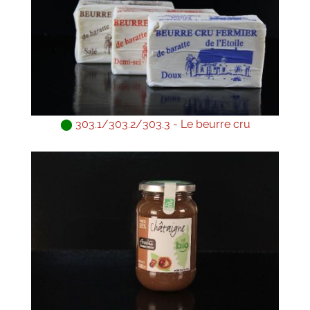
⬤
303.1/303.2/303.3 - Le beurre cru