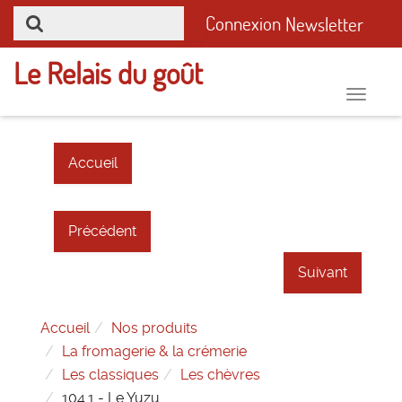
Connexion
Newsletter
Le Relais du goût
Toggle
naviga
Accueil
Précédent
Suivant
Accueil
Nos produits
La fromagerie & la crémerie
Les classiques
Les chèvres
104.1 - Le Yuzu