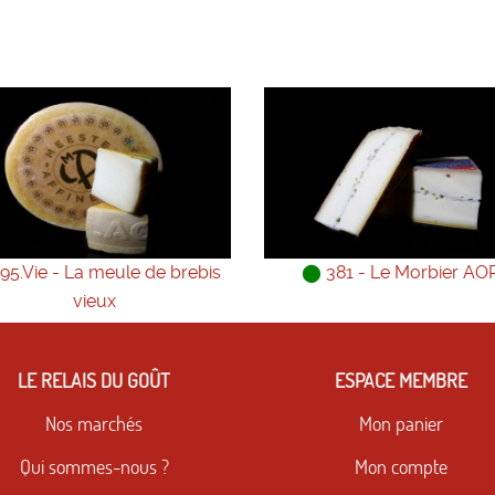
95.Vie - La meule de brebis
⬤
381 - Le Morbier AO
vieux
LE RELAIS DU GOÛT
ESPACE MEMBRE
Nos marchés
Mon panier
Qui sommes-nous ?
Mon compte