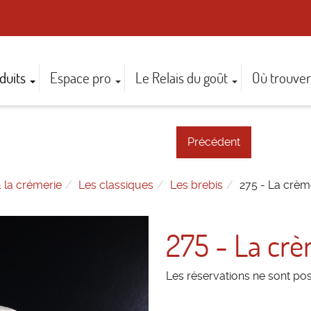
duits
Espace pro
Le Relais du goût
Où trouver
Précédent
 la crémerie
Les classiques
Les brebis
275 - La crèm
275 - La cr
Les réservations ne sont po