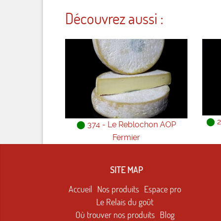
Découvrez aussi :
⬤
2
⬤
374 - Le Reblochon AOP
Fermier
SITE MAP
Accueil
Nos produits
Espace pro
Le Relais du goût
Où trouver nos produits
Blog