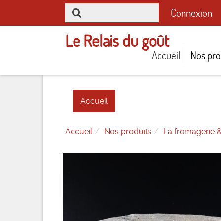
Connexion
Le Relais du goût
Accueil
Nos pro
Accueil
Accueil
Nos produits
La fromagerie &