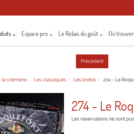
duits
Espace pro
Le Relais du goût
Où trouver
Précédent
 la crémerie
Les classiques
Les brebis
274 - Le Roqu
274 - Le Roq
Les réservations ne sont po