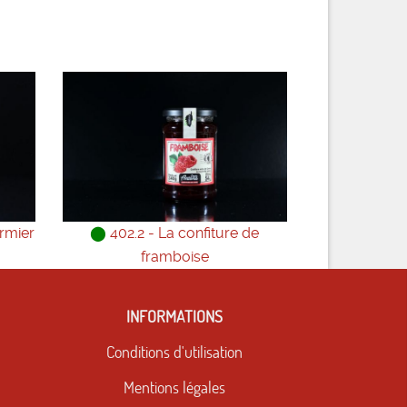
ermier
⬤
402.2 - La confiture de
framboise
INFORMATIONS
Conditions d'utilisation
Mentions légales