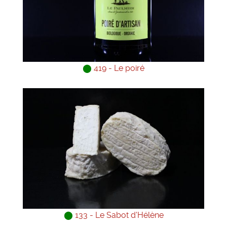
⬤
419 - Le poiré
⬤
133 - Le Sabot d'Hélène