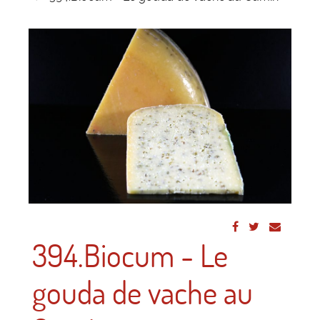
394.Biocum - Le
gouda de vache au