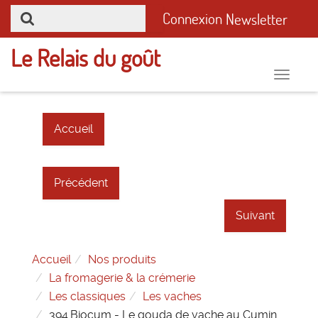
Connexion
Newsletter
Le Relais du goût
Toggle
naviga
Accueil
Précédent
Suivant
Accueil
Nos produits
La fromagerie & la crémerie
Les classiques
Les vaches
394.Biocum - Le gouda de vache au Cumin