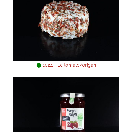
⬤
102.1 - Le tomate/origan