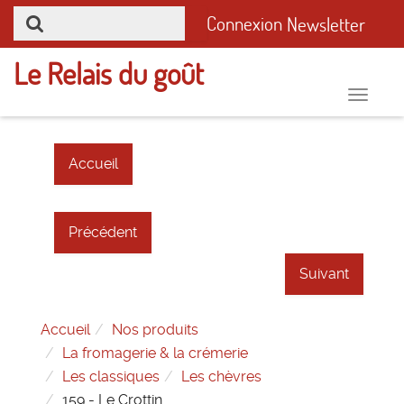
Connexion
Newsletter
Le Relais du goût
Toggle
naviga
Accueil
Précédent
Suivant
Accueil
Nos produits
La fromagerie & la crémerie
Les classiques
Les chèvres
159 - Le Crottin