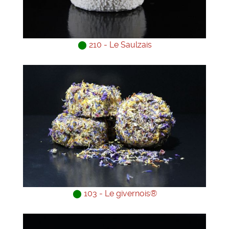
⬤
210 - Le Saulzais
⬤
103 - Le givernois®