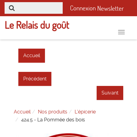
Connexion
Newsletter
Le Relais du goût
Toggle
naviga
Accueil
Précédent
Suivant
Accueil
Nos produits
L'épicerie
424.5 - La Pommée des bois