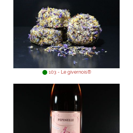
⬤
103 - Le givernois®