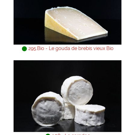
⬤
295.Bio - Le gouda de brebis vieux Bio