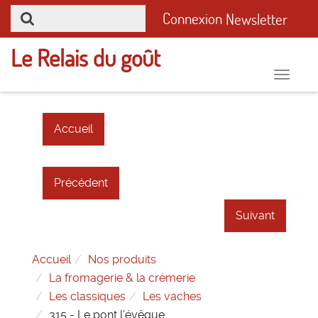
Connexion
Newsletter
Le Relais du goût
Toggle
naviga
Accueil
Précédent
Suivant
Accueil
Nos produits
La fromagerie & la crémerie
Les classiques
Les vaches
315 - Le pont l'évêque