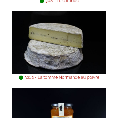
⬤
308 - Le caradoc
⬤
321.2 - La tomme Normande au poivre